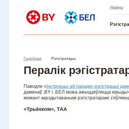
Навіны
Рэгістр
Галоўная
Рэгістратары
Пералік рэгістрата
Паводле «
Інструкцыі аб парадку рэгістрацыі да
даменаў .BY і .БЕЛ можа ажыццяўляцца юрыдыч
момант акрэдытаванымі рэгістратарамі з'яўляюц
«ТрыIнком», ТАА