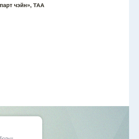
парт чэйн», ТАА
 Больш