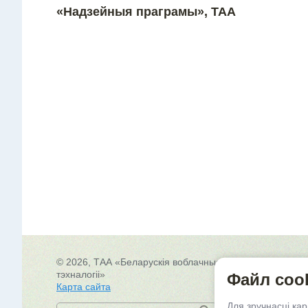
«Надзейныя праграмы», ТАА
© 2026, ТАА «Беларускія воблачныя
22
тэхналогіі»
г.
Файл coo
Карта сайта
Сх
Для зручнасці ка