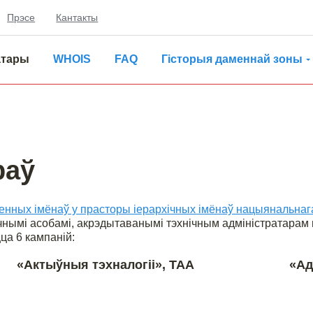
Прэсе
Кантакты
атары
WHOIS
FAQ
Гісторыя даменнай зоны
раў
менных імёнаў у прасторы іерархічных імёнаў нацыянальнага
нымі асобамі, акрэдытаванымі тэхнічным адміністратарам
ца 6 кампаній:
«Актыўныя тэхналогіі», ТАА
«Ад