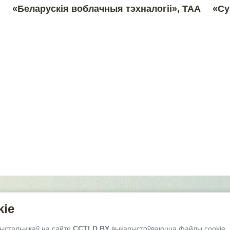
«Беларускія воблачныя тэхналогіі», ТАА
«Су
0030, Рэспубліка Беларусь,
Мінск, вул. К. Цэткін, 24, пам.602
kie
ема праезду
рыстальнікаў на сайте
CCTLD.BY
выкарыстоўваюцца файлы cookie.