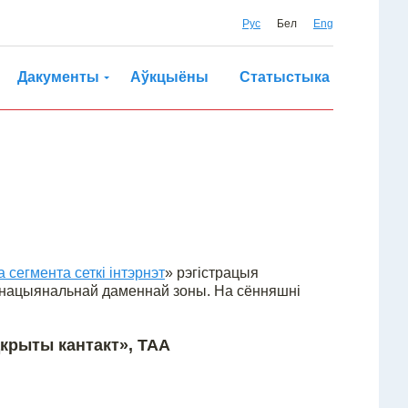
Рус
Бел
Eng
Дакументы
Аўкцыёны
Статыстыка
 сегмента сеткі інтэрнэт
» рэгістрацыя
 нацыянальнай даменнай зоны. На сённяшні
крыты кантакт», ТАА