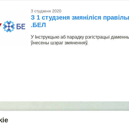
3 студзеня 2020
З 1 студзеня змяніліся правілы
.БЕЛ
У Інструкцыю аб парадку рэгістрацыі дамен
ўнесены шэраг змяненняў.
0030, Рэспубліка Беларусь,
Мінск, вул. К. Цэткін, 24, пам.602
kie
ема праезду