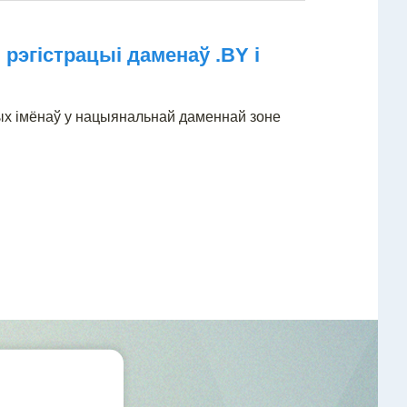
 рэгістрацыі даменаў .BY і
ных імёнаў у нацыянальнай даменнай зоне