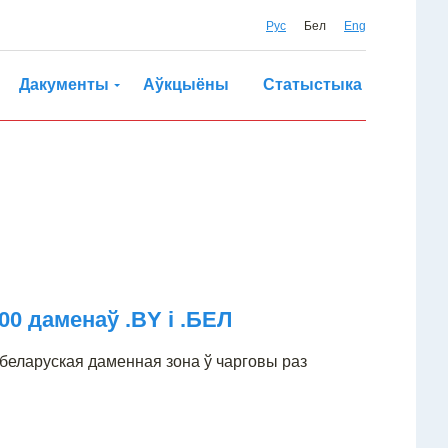
Рус
Бел
Eng
Дакументы
Аўкцыёны
Статыстыка
00 даменаў .BY і .БЕЛ
беларуская даменная зона ў чарговы раз